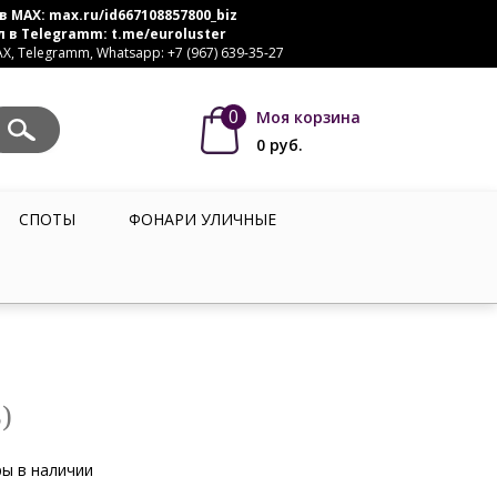
в MAX:
max.ru/id667108857800_biz
л в Telegramm:
t.me/euroluster
, Telegramm, Whatsapp: +7 (967) 639-35-27
0
Моя корзина
0
руб.
СПОТЫ
ФОНАРИ УЛИЧНЫЕ
)
ы в наличии