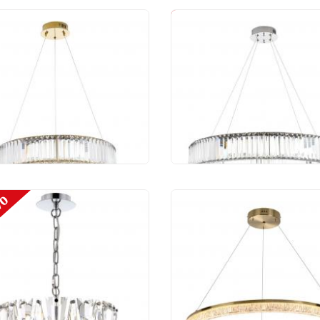
0%
-25%
весной светильник
Подвесной светильн
estyle 4000K
Modestyle 4000K
710.600 BS
MS.3710.600 CH
200 руб.
46 200 руб.
 960 руб.
34 650 руб.
5%
Подвесной светильн
Modestyle 3000-6000K
MS.9026.800 BS
48 000 руб.