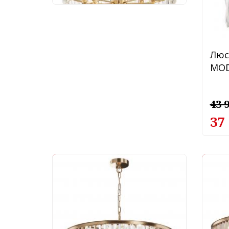
Люс
MOD
43 
37
-35%
-4
Люстра Maytoni Revero
Люс
MOD085PL-12G
MOD
81 590 руб.
107