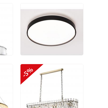
ик
Потолочный светильник
Arte Perfetto Luce
3315.XM302-1-374/24W/4K
Black
2 500 руб.
-5%
ик