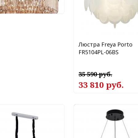
 764 руб.
Люстра Freya Porto
FR5104PL-06BS
35 590 руб.
33 810 руб.
-5%
весной светильник
Подвесной светильн
elux ML.313.10 CR
Modestyle 3000-6000K
MS.9525.600 BK