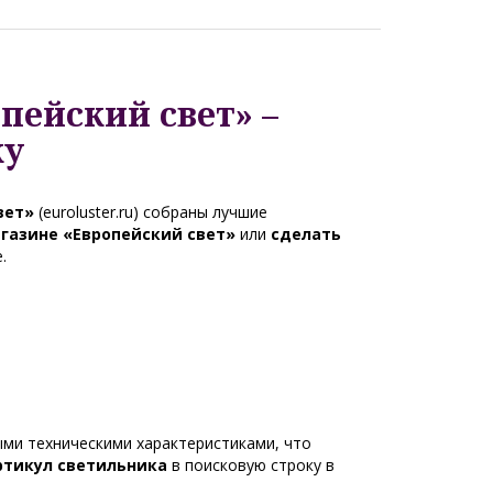
пейский свет» –
ку
вет»
(euroluster.ru) собраны лучшие
агазине «Европейский свет»
или
сделать
.
ми техническими характеристиками, что
ртикул светильника
в поисковую строку в