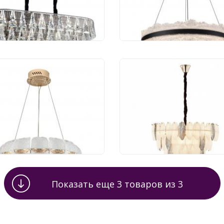
 000 руб.
34 400 руб.
32 680 руб.
0%
тра Modelux 4000K
Люстра Arte Milano
2520.600 GD
0608B.D750.H600.E14.
 000 руб.
45 948 руб.
2 600 руб.
Показать еще
3
товаров из
3