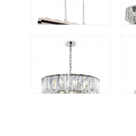
41 000 руб.
75
38 130 руб.
-1
-7%
Люстра Maytoni Puntes
Люс
MOD043PL-12CH
ML.
88 490 руб.
114
82 295 руб.
10