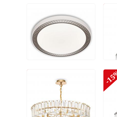
-2
Потолочный светильник
Под
Arte Perfetto Luce
Mod
3306.B256-450
MS.3
White/Coffee
6 200 руб.
46 
36
-30%
-1
Люстра Maytoni Puntes
MOD043PL-08G
65 000 руб.
45 500 руб.