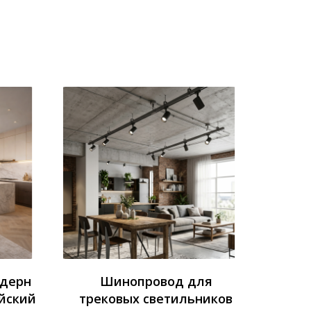
одерн
Шинопровод для
йский
трековых светильников