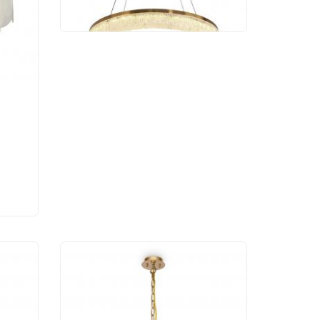
34 014 руб.
ик
Люстра Maytoni Puntes
MOD043PL-12G