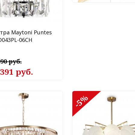
тра Maytoni Puntes
043PL-06CH
990 руб.
 391 руб.
0%
-5%
тра Maytoni Revero
085PL-16G
 940 руб.