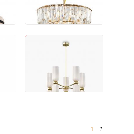
90 000 руб.
-20%
Люстра Maytoni Antic
18 G
MOD302PL-10W
54 990 руб.
43 992 руб.
1
2