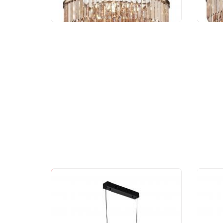
53 033 руб.
64
-7%
Подвесной светильник
Под
Modestyle 3000-6000K
Mod
MS.9525.1200 BK