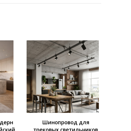
одерн
Шинопровод для
йский
трековых светильников