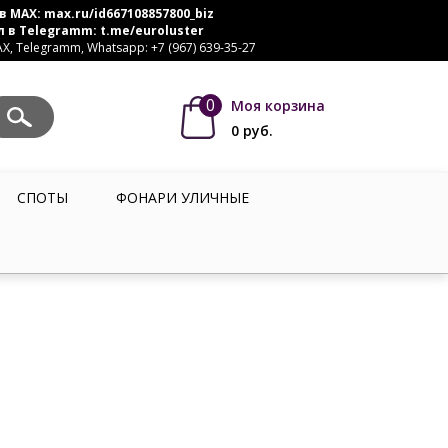
в MAX:
max.ru/id667108857800_biz
л в Telegramm:
t.me/euroluster
, Telegramm, Whatsapp: +7 (967) 639-35-27
0
Моя корзина
0
руб.
СПОТЫ
ФОНАРИ УЛИЧНЫЕ