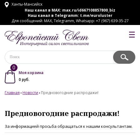
Ханты-Мансийск
Наш канал в MAX:
max.ru/id667108857800_biz
Наш канал в Telegramm:
t.me/euroluster
Для сообщений: MAX, Telegramm, Whatsapp: +7 (967) 639-35-27
☰
0
Моя корзина
0
руб.
Главная
Новости
Предновогодние распродажи!
Предновогодние распродажи!
За информацией просьба обращаться к нашим консультантам.