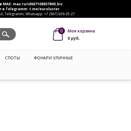
в MAX:
max.ru/id667108857800_biz
л в Telegramm:
t.me/euroluster
, Telegramm, Whatsapp: +7 (967) 639-35-27
0
Моя корзина
0
руб.
СПОТЫ
ФОНАРИ УЛИЧНЫЕ