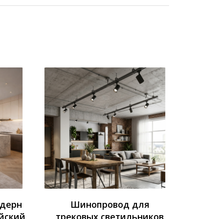
одерн
Шинопровод для
йский
трековых светильников