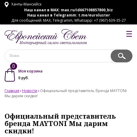
Ханты-Мансийск
Наш канал в MAX:
max.ru/id667108857800_biz
Наш канал в Telegramm:
t.me/euroluster
Для сообщений: MAX, Telegramm, Whatsapp: +7 (967) 639-35-27
☰
0
Моя корзина
0
руб.
Главная
Новости
Официальный представитель бренда MAYTONI
Мы дарим скидки!
Официальный представитель
бренда MAYTONI Мы дарим
скидки!