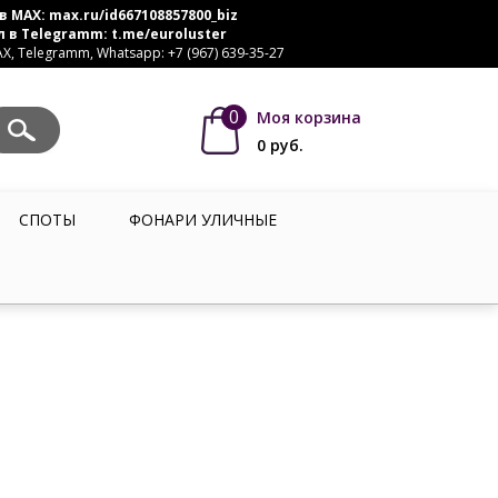
в MAX:
max.ru/id667108857800_biz
л в Telegramm:
t.me/euroluster
, Telegramm, Whatsapp: +7 (967) 639-35-27
0
Моя корзина
0
руб.
СПОТЫ
ФОНАРИ УЛИЧНЫЕ