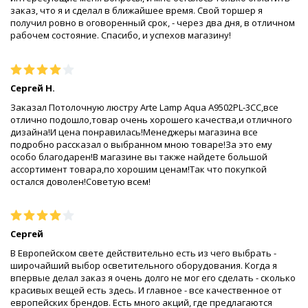
заказ, что я и сделал в ближайшее время. Свой торшер я
получил ровно в оговоренный срок, - через два дня, в отличном
рабочем состояние. Спасибо, и успехов магазину!
Сергей Н.
Заказал Потолочную люстру Arte Lamp Aqua A9502PL-3CC,все
отлично подошло,товар очень хорошего качества,и отличного
дизайна!И цена понравилась!Менеджеры магазина все
подробно рассказал о выбранном мною товаре!За это ему
особо благодарен!В магазине вы также найдете большой
ассортимент товара,по хорошим ценам!Так что покупкой
остался доволен!Советую всем!
Сергей
В Европейском свете действительно есть из чего выбрать -
широчайший выбор осветительного оборудования. Когда я
впервые делал заказ я очень долго не мог его сделать - сколько
красивых вещей есть здесь. И главное - все качественное от
европейских брендов. Есть много акций, где предлагаются