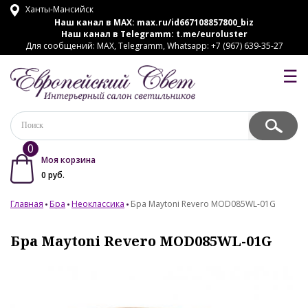
Ханты-Мансийск
Наш канал в MAX:
max.ru/id667108857800_biz
Наш канал в Telegramm:
t.me/euroluster
Для сообщений: MAX, Telegramm, Whatsapp: +7 (967) 639-35-27
☰
0
Моя корзина
0
руб.
Главная
Бра
Неоклассика
Бра Maytoni Revero MOD085WL-01G
Бра Maytoni Revero MOD085WL-01G