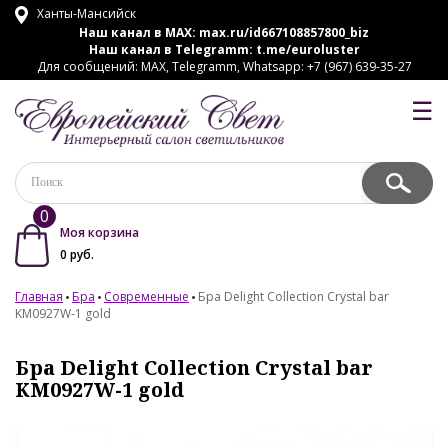
Ханты-Мансийск
Наш канал в MAX:
max.ru/id667108857800_biz
Наш канал в Telegramm:
t.me/euroluster
Для сообщений: MAX, Telegramm, Whatsapp: +7 (967) 639-35-27
☰
0
Моя корзина
0
руб.
Главная
Бра
Современные
Бра Delight Collection Crystal bar
KM0927W-1 gold
Бра Delight Collection Crystal bar
KM0927W-1 gold