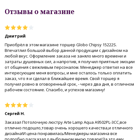
Отзывы о магазине
Дмитрий
Приобрёл в этом магазине торшер Globo Chipsy 15222S.
Впечатлил большой выбор данной продукции с дизайном на
любой вкус. Оформление заказа не заняло много времени и
затраты душевных сил, а напротив, я получил приятные эмоции
от общения с вежливым персоналом. Менеджер ответил на все
интересующие меня вопросы, и мне осталось только оплатить
заказ, что я и сделал в ближайшее время. Свой торшер я
получил ровно в оговоренный срок, - через два дня, в отличном
рабочем состояние. Спасибо, и успехов магазину!
Сергей Н.
Заказал Потолочную люстру Arte Lamp Aqua A9502PL-3CC,все
отлично подошло,товар очень хорошего качества,и отличного
дизайна!И цена понравилась!Менеджеры магазина все
подробно рассказал о выбранном мною товаре!За это ему