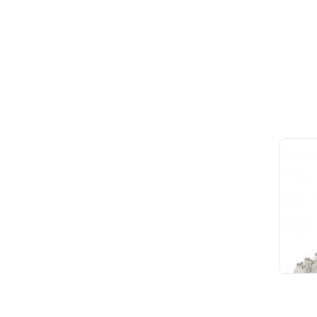
Под
Mod
48