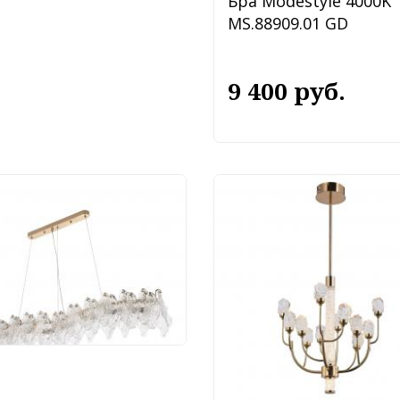
Бра Modestyle 4000K
MS.88909.01 GD
9 400 руб.
весной светильник
estyle MS.2290.8 GD
 300 руб.