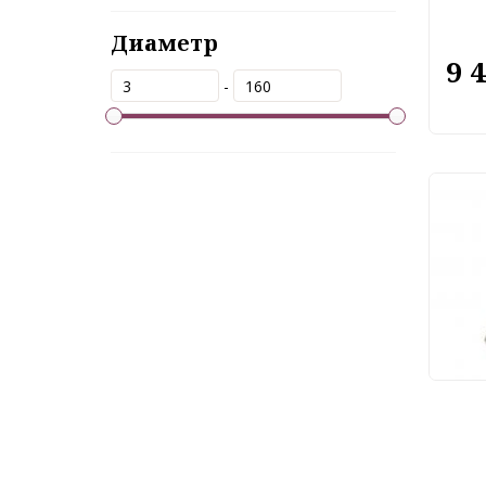
Диаметр
9 
-
Под
Mode
49