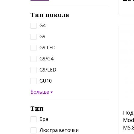
Тип цоколя
G4
G9
G9,LED
G9/G4
G9/LED
GU10
Больше
Тип
Под
Бра
Mod
MS.8
Люстра веточки