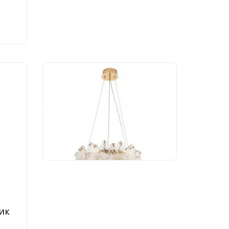
Подвесной светильник
Modestyle MS.2290.6 GD
26 460 руб.
ик