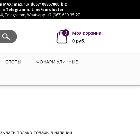
в MAX:
max.ru/id667108857800_biz
л в Telegramm:
t.me/euroluster
, Telegramm, Whatsapp: +7 (967) 639-35-27
0
Моя корзина
0
руб.
СПОТЫ
ФОНАРИ УЛИЧНЫЕ
зывать только товары в наличии