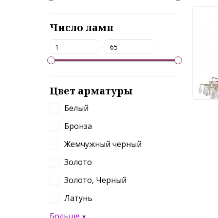
Люс
Число ламп
MS.
-
55
Цвет арматуры
Белый
Бронза
Жемчужный черный
Золото
Золото, Черный
Латунь
Больше