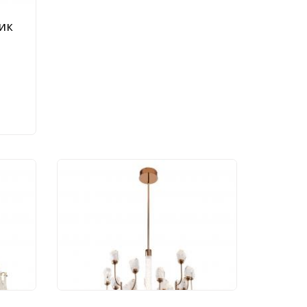
ик
ик
Подвесной светильник
 GD
Modestyle 3000К
MS.2220.20
169 100 руб.