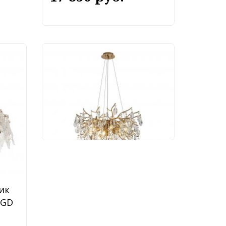
Подвесной светильник
Modestyle MS.2118.600 BS
29 500 руб.
ик
 GD