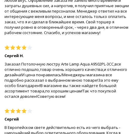
любой вкус. Оформление заказа не заняло много времени и
затраты душевных сил, а напротив, я получил приятные эмоции
от общения с вежливым персоналом. Менеджер ответил на все
интересующие меня вопросы, и мне осталось только оплатить
заказ, что я и сделал в ближайшее время. Свой торшер я
получил ровно в оговоренный срок, - через два дня, в отличном
рабочем состояние. Спасибо, и успехов магазину!
Сергей Н.
Заказал Потолочную люстру Arte Lamp Aqua A9502PL-3CC,все
отлично подошло,товар очень хорошего качества,и отличного
дизайна!И цена понравилась!Менеджеры магазина все
подробно рассказал о выбранном мною товаре!За это ему
особо благодарен!В магазине вы также найдете большой
ассортимент товара,по хорошим ценам!Так что покупкой
остался доволен!Советую всем!
Сергей
В Европейском свете действительно есть из чего выбрать -
широчайший выбор осветительного оборудования. Когда я