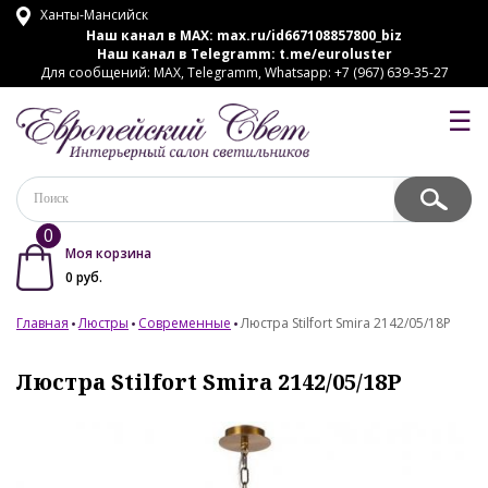
Ханты-Мансийск
Наш канал в MAX:
max.ru/id667108857800_biz
Наш канал в Telegramm:
t.me/euroluster
Для сообщений: MAX, Telegramm, Whatsapp: +7 (967) 639-35-27
☰
0
Моя корзина
0
руб.
Главная
Люстры
Современные
Люстра Stilfort Smira 2142/05/18P
Люстра Stilfort Smira 2142/05/18P