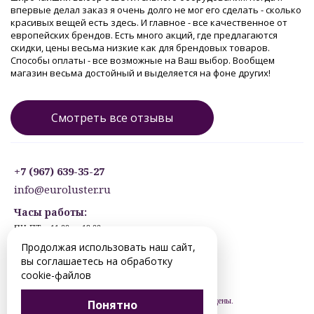
впервые делал заказ я очень долго не мог его сделать - сколько
красивых вещей есть здесь. И главное - все качественное от
европейских брендов. Есть много акций, где предлагаются
скидки, цены весьма низкие как для брендовых товаров.
Способы оплаты - все возможные на Ваш выбор. Вообщем
магазин весьма достойный и выделяется на фоне других!
Смотреть все отзывы
+7 (967) 639-35-27
info@euroluster.ru
Часы работы:
ПН-ПТ: с 11:00 до 19:00
СБ: с 12:30 до 17:30
Продолжая использовать наш сайт,
ВС: ВЫХОДНОЙ
вы соглашаетесь на обработку
Предварительная запись.
cookie-файлов
© 2012-2026 hanty-mansiysk.euroluster.ru. Все права защищены.
Понятно