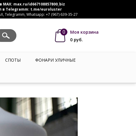
в MAX:
max.ru/id667108857800_biz
л в Telegramm:
t.me/euroluster
, Telegramm, Whatsapp: +7 (967) 639-35-27
0
Моя корзина
0
руб.
СПОТЫ
ФОНАРИ УЛИЧНЫЕ