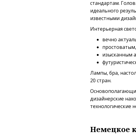
стандартам. Голов
идеального резуль
известными дизай
Интерьерная свет
вечно актуал
простоватым,
изысканным а
футуристическ
Лампы, бра, насто
20 стран.
Основополагающим
дизайнерские нахо
технологические н
Немецкое к