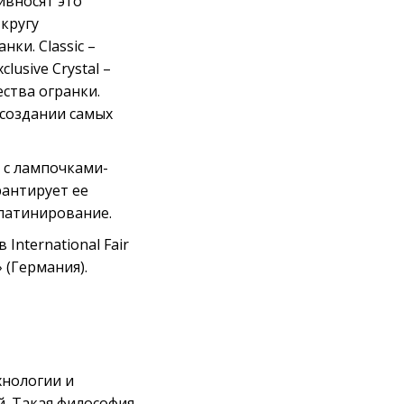
ивносят это
кругу
ки. Classic –
usive Crystal –
ства огранки.
 создании самых
 с лампочками-
рантирует ее
 патинирование.
International Fair
» (Германия).
хнологии и
й. Такая философия