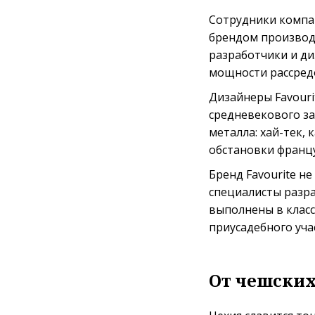
Сотрудники компан
брендом производя
разработчики и ди
мощности рассред
Дизайнеры Favouri
средневекового за
металла: хай-тек, 
обстановки францу
Бренд Favourite н
специалисты разр
выполнены в класс
приусадебного уча
От чешских