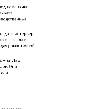
о под немецким
входят
изводственные
создать интерьер
ы из стекла и
ие для романтичной
омнат. Его
ари. Они
 или