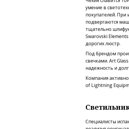
Чехия славится то
умение в светотех
покупателей. При 
подвергаются маши
тщательно шлифуют
Swarovski Element
дорогих люстр.
Под брендом произ
свечками. Art Gla
надежность и долг
Компания активно у
of Lightning Equipm
Светильник
Специалисты испан
реализуя оригинал