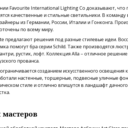
ии Favourite International Lighting Co доказывают, чт
тся качественные и стильные светильники. В команду 
зайнеры из Германии, России, Италии и Гонконга. Про
оточены по всему миру.
te предлагают решения под разные стилевые идеи. Вос
мка помогут бра серии Schild. Также производятся люстр
кантри, рустик, лофт. Коллекция Alla – отличное решен
зского прованса.
е ограничивается созданием искусственного освещения к
аботали настенные, торшерные, подвесные уличные фон
ическом стиле и отлично впишутся в ландшафт дачного
стка.
 мастеров