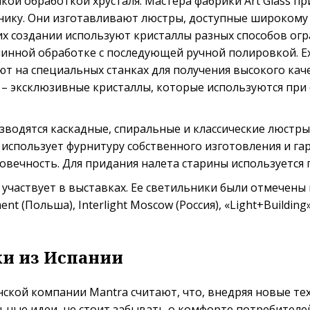
нкой обработкой хрусталя. Мастера фабрики Art Glass пр
нику. Они изготавливают люстры, доступные широкому 
их создании используют кристаллы разных способов огран
нной обработке с последующей ручной полировкой. Excl
 на специальных станках для получения высокого каче
s – эксклюзивные кристаллы, которые используются при
водятся каскадные, спиральные и классические люстры
ss использует фурнитуру собственного изготовления и га
овечность. Для придания налета старины используется
частвует в выставках. Ее светильники были отмечены в 
ent (Польша), Interlight Moscow (Россия), «Light+Building
и из Испании
ской компании Mantra считают, что, внедряя новые те
ьные идеи, не стоит забывать о комфорте потребителе