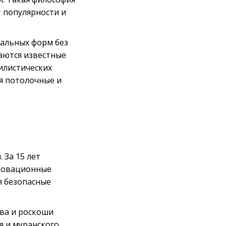
 популярности и
нальных форм без
аются известные
илистических
ся потолочные и
 За 15 лет
нновационные
я безопасные
тва и роскоши
я и муранского