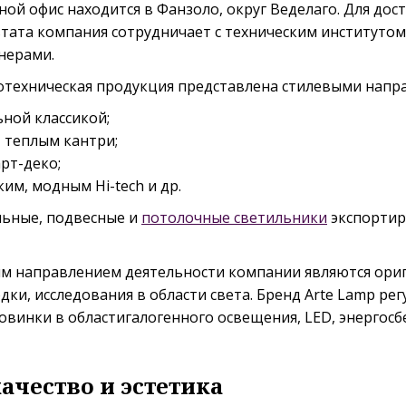
ной офис находится в Фанзоло, округ Веделаго. Для дос
тата компания сотрудничает с техническим институтом
нерами.
отехническая продукция представлена стилевыми напр
ьной классикой;
 теплым кантри;
рт-деко;
им, модным Hi-tech и др.
льные, подвесные и
потолочные светильники
экспортир
 направлением деятельности компании являются ори
дки, исследования в области света. Бренд Arte Lamp ре
овинки в областигалогенного освещения, LED, энергосб
ачество и эстетика