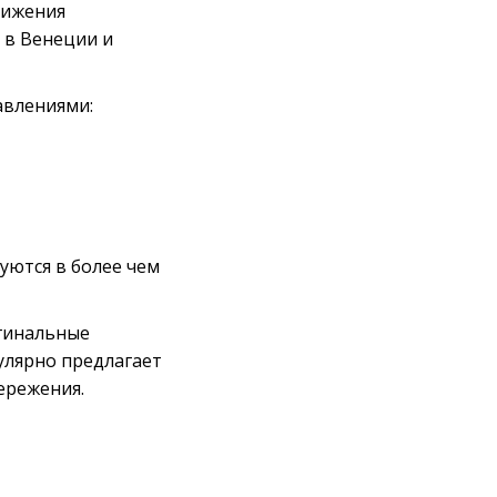
тижения
 в Венеции и
авлениями:
уются в более чем
гинальные
гулярно предлагает
ережения.