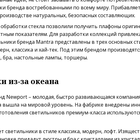
ки бренда востребованными по всему миру. Прибавляет
роизводстве натуральных, безопасных составляющих.
 обработки стекла позволили получить плафоны ориги
стным показателям. Для разработки коллекций привлек
ьники бренда Mantra представлены в трех основных ст
ерн, классика и хай-тек. Под этим брендом производят
 бра, настольные лампы, торшеры.
и из-за океана
д Newport – молодая, быстро развивающаяся компания.
а вышла на мировой уровень. На фабрике внедрены и
зготовления светильников премиум-класса используютс
т светильники в стиле классика, модерн, лофт. Изящес
новке придадут люстры и бра с кристаллами из хрустал