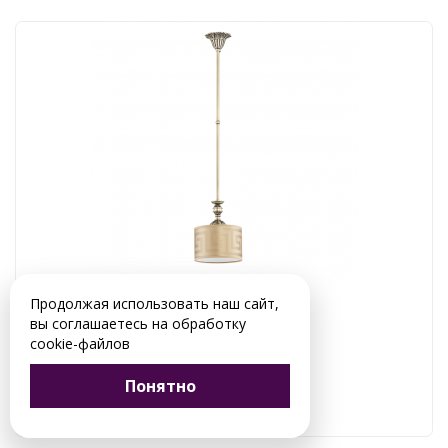
Продолжая использовать наш сайт,
Люстра Kutek Farini FAR-ZW-1 (P/A) New
вы соглашаетесь на обработку
cookie-файлов
Понятно
49 572 руб.