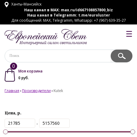
Ханты-Мансийск
Наш канал в MAX:
max.ru/id667108857800_biz
Наш канал в Telegramm:
t.me/euroluster
Для сообщений: MAX, Telegramm, Whatsapp: +7 (967) 639-35-27
☰
0
Моя корзина
0
руб.
Главная
Производители
Kutek
Цена, р.
-