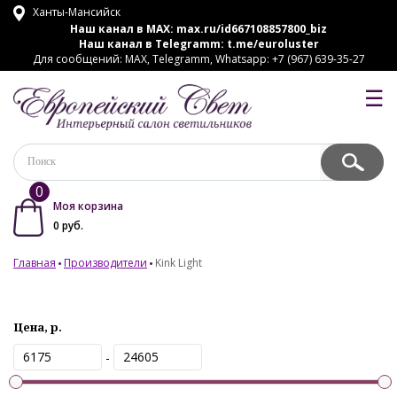
Ханты-Мансийск
Наш канал в MAX:
max.ru/id667108857800_biz
Наш канал в Telegramm:
t.me/euroluster
Для сообщений: MAX, Telegramm, Whatsapp: +7 (967) 639-35-27
☰
0
Моя корзина
0
руб.
Главная
Производители
Kink Light
Цена, р.
-