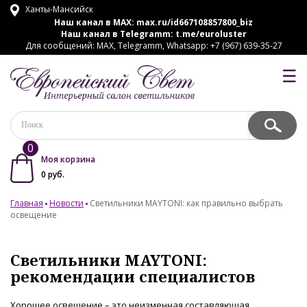
Ханты-Мансийск
Наш канал в MAX:
max.ru/id667108857800_biz
Наш канал в Telegramm:
t.me/euroluster
Для сообщений: MAX, Telegramm, Whatsapp: +7 (967) 639-35-27
☰
0
Моя корзина
0
руб.
Главная
Новости
Светильники MAYTONI: как правильно выбрать
освещение
Светильники MAYTONI:
рекомендации специалистов
Хорошее освещение – это неизменная составляющая