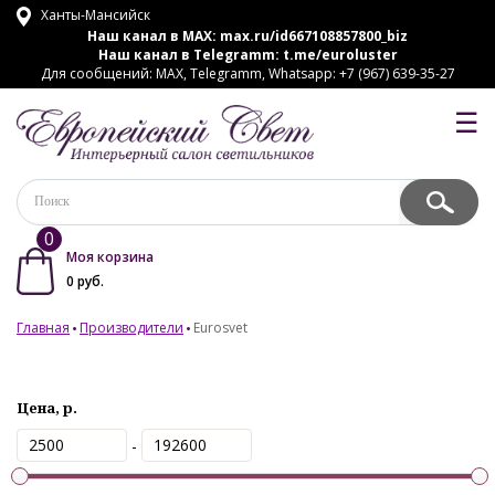
Ханты-Мансийск
Наш канал в MAX:
max.ru/id667108857800_biz
Наш канал в Telegramm:
t.me/euroluster
Для сообщений: MAX, Telegramm, Whatsapp: +7 (967) 639-35-27
☰
0
Моя корзина
0
руб.
Главная
Производители
Eurosvet
Цена, р.
-