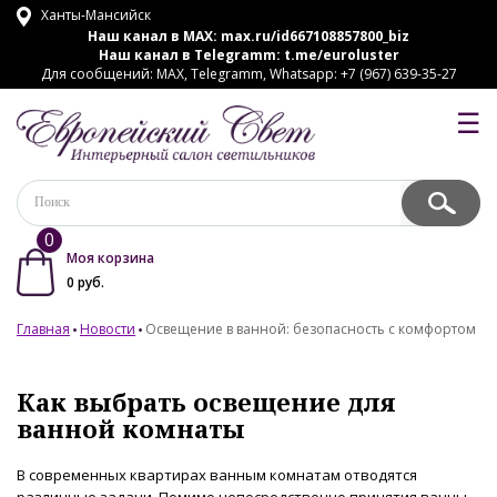
Ханты-Мансийск
Наш канал в MAX:
max.ru/id667108857800_biz
Наш канал в Telegramm:
t.me/euroluster
Для сообщений: MAX, Telegramm, Whatsapp: +7 (967) 639-35-27
☰
0
Моя корзина
0
руб.
Главная
Новости
Освещение в ванной: безопасность с комфортом
Как выбрать освещение для
ванной комнаты
В современных квартирах ванным комнатам отводятся
различные задачи. Помимо непосредственно принятия ванны