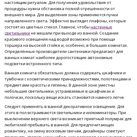
настоящим ритуалом. Для получения удовольствия от
процедуры нужна обстановка полной отрешённости от
внешнего мира. Для выделения зоны применяются пучки
направленного света. Эффектно выглядит плафоны, которые
состоят из цветных стекол. Главное, чтобы
настенные
светильники
не мешали при выходе из ванной. Создание
красивого освещения над водой возможно при помощи
торшера на высокой стойке и, особенно, в больших комнатах.
Определённые производители сантехники предлагают для
ванных комнат наиболее дорогостоящие автономные
подсветки встроенного типа.
Ванная комната обязательно должна содержать шкафчики и
тумбочки с косметическими принадлежностями, полотенцами и
предметами красоты и гигиены. В данной зоне уместны
небольшие светильники, устраиваемые в шкафчиках и
полочках, поскольку вещи искать становится намного легче.
Следует применять в ванной декоративное освещение. Для
этого в пол встраиваются светильники и иллюминаторы. При
выключении верхнего света возникает приятный полумрак для
любителей пребывать в ванной. Для предпочитающих
романтику, на смену восковым свечам, дизайнеры советуют
применять светильники небольших размеров с разноцветными