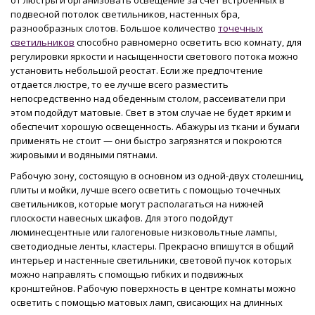
подвесной потолок светильников, настенных бра,
разнообразных слотов. Большое количество
точечных
светильников
способно равномерно осветить всю комнату, для
регулировки яркости и насыщенности светового потока можно
установить небольшой реостат. Если же предпочтение
отдается люстре, то ее лучше всего разместить
непосредственно над обеденным столом, рассеиватели при
этом подойдут матовые. Свет в этом случае не будет ярким и
обеспечит хорошую освещенность. Абажуры из ткани и бумаги
применять не стоит — они быстро загрязнятся и покроются
жировыми и водяными пятнами.
Рабочую зону, состоящую в основном из одной-двух столешниц,
плиты и мойки, лучше всего осветить с помощью точечных
светильников, которые могут располагаться на нижней
плоскости навесных шкафов. Для этого подойдут
люминесцентные или галогеновые низковольтные лампы,
светодиодные ленты, кластеры. Прекрасно впишутся в общий
интерьер и настенные светильники, световой пучок которых
можно направлять с помощью гибких и подвижных
кронштейнов. Рабочую поверхность в центре комнаты можно
осветить с помощью матовых ламп, свисающих на длинных