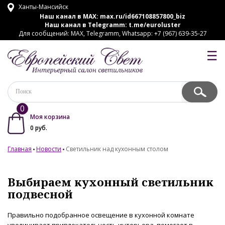
Ханты-Мансийск
Наш канал в MAX:
max.ru/id667108857800_biz
Наш канал в Telegramm:
t.me/euroluster
Для сообщений: MAX, Telegramm, Whatsapp: +7 (967) 639-35-27
☰
0
Моя корзина
0
руб.
Главная
Новости
Светильник над кухонным столом
Выбираем кухонный светильник
подвесной
Правильно подобранное освещение в кухонной комнате
увеличивает привлекательность интерьера, помогает в