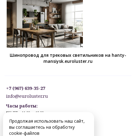
Шинопровод для трековых светильников на hanty-
mansiysk.euroluster.ru
+7 (967) 639-35-27
info@euroluster.ru
Часы работы:
ПН-ПТ: с 11:00 до 19:00
СБ: с 12:30 до 17:30
Продолжая использовать наш сайт,
ВС: ВЫХОДНОЙ
вы соглашаетесь на обработку
Предварительная запись.
cookie-файлов