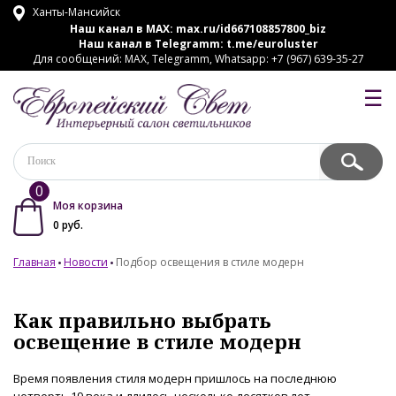
Ханты-Мансийск
Наш канал в MAX:
max.ru/id667108857800_biz
Наш канал в Telegramm:
t.me/euroluster
Для сообщений: MAX, Telegramm, Whatsapp: +7 (967) 639-35-27
☰
0
Моя корзина
0
руб.
Главная
Новости
Подбор освещения в стиле модерн
Как правильно выбрать
освещение в стиле модерн
Время появления стиля модерн пришлось на последнюю
четверть 19 века и длилось несколько десятков лет.